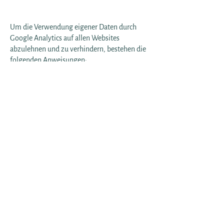
Um die Verwendung eigener Daten durch
Google Analytics auf allen Websites
abzulehnen und zu verhindern, bestehen die
folgenden Anweisungen:
https://tools.google.com/dlpage/gaoptout.
Wir können diese Cookie-Richtlinie
aktualisieren. Wir bitten Nutzer, diese Seite
regelmäßig aufzurufen, um sich über den
aktuellen Stand in Bezug auf die Verwendung
von Cookies auf dem Laufenden zu halten.
Kontakt